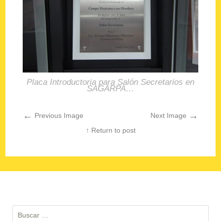
Placa Introductoria para Salón Secretarios en
SAGARPA…
←
→
Previous Image
Next Image
↑ Return to post
Buscar: